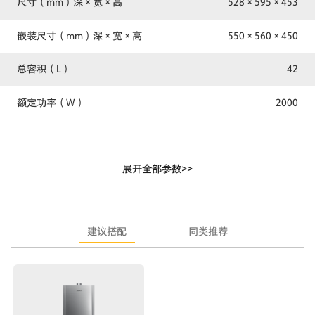
尺寸（mm）深×宽×高
528×595×453
嵌装尺寸（mm）深×宽×高
550×560×450
总容积（L）
42
额定功率（W）
2000
额定电压及额定频率
220-240V/50Hz
展开全部参数>>
净重（kg）
23.5
建议搭配
同类推荐