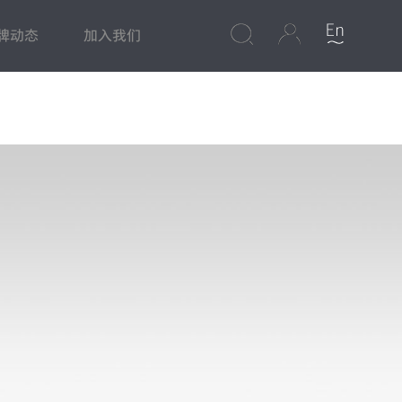
牌动态
加入我们
心
集成灶
美食频道
净水专区
保修政策
水槽