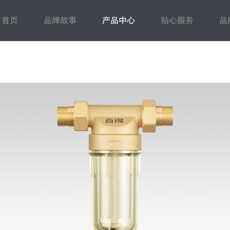
首页
品牌故事
产品中心
贴心服务
品
蒸烤洗
常见问题
电热水器
售后登记
百得动态
人力资源
燃气热水器
联系我们
市场动态
招商加盟
壁挂炉
下载中