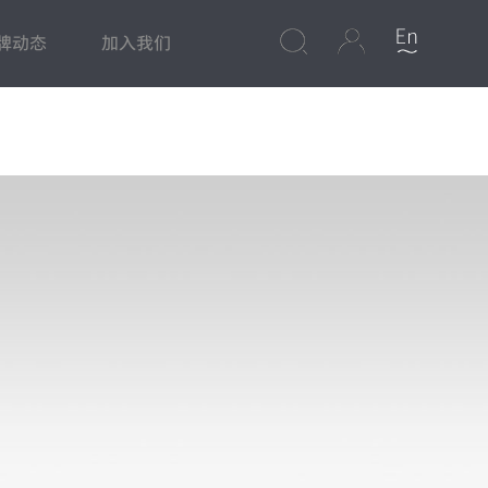
牌动态
加入我们
心
集成灶
美食频道
净水专区
保修政策
水槽