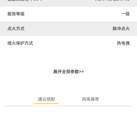
能效等级
一级
点火方式
脉冲点火
熄火保护方式
热电偶
锅支架类型
搪瓷
展开全部参数>>
适用燃气类别
天然气，液化气
风量
18m³/min
建议搭配
同类推荐
最大静压（Pa）
510
尺寸（mm）宽×厚×高
900×600×1340
蒸烤箱容积（L）
60