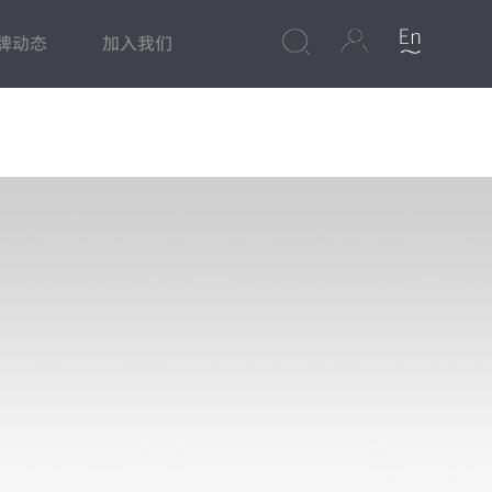
牌动态
加入我们
心
集成灶
美食频道
净水专区
保修政策
水槽