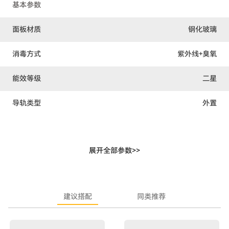
基本参数
面板材质
钢化玻璃
消毒方式
紫外线+臭氧
能效等级
二星
导轨类型
外置
尺寸（mm）宽×深×高
595×456×600
展开全部参数>>
开孔尺寸（mm）宽×深×高
564×510×590
额定容量（L）
100
建议搭配
同类推荐
额定功率（W）
312