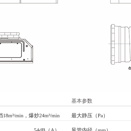
基本参数
18m³/min，爆炒24m³/min
最大静压（Pa）
54dB（A）
风管内径（mm）