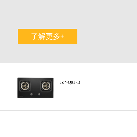
了解更多+
JZ*-Q917B