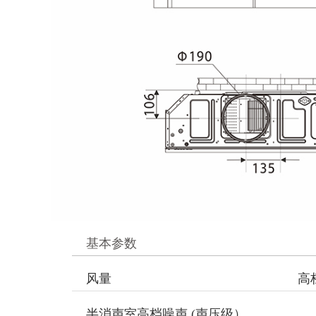
基本参数
风量
高档
半消声室高档噪声 (声压级）