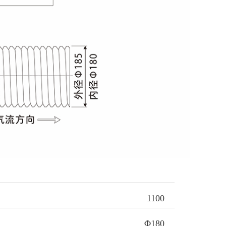
1100
Φ180