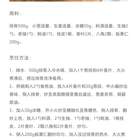
用料：
排骨500g、小葱适量、生姜适量、冰糖50g、料酒适量、生抽2
勺、老抽1勺、蚝油1勺、桂皮1根、香叶2片、八角2颗、板栗仁
200g。
烹饪方法：
1、焯水：500g排骨入冷水锅，加入1个葱结和4片姜片，大火
煮沸后，捞出排骨洗净备用。

2、热锅倒入2勺食用油，放入4片姜片和30g葱段，中火煸炒出
香味，倒入排骨，炒至表面略微变黄后盛出，葱姜弃用，锅留
底油。

3、加入50g冰糖，开小火炒至糖融化呈焦糖色，倒入排骨，翻
炒上色，放入1勺料酒、2勺生抽、1勺老抽，1勺蚝油、1根桂
皮、2片香叶、2颗八角和2片姜片，炒匀。

4、倒入200g板栗仁翻炒均匀，加入没过排骨的热水，大火煮